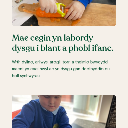
Mae cegin yn labordy
dysgu i blant a phobl ifanc.
Wrth dylino, arllwys, arogli, torri a theimlo bwydydd
maent yn cael hwyl ac yn dysgu gan ddefnyddio eu
holl synhwyrau.