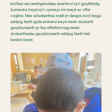
brofiad neu weithgareddau ymarferol sy'n gysylltiedig
â pharatoi bwyd sy'n cynnwys trin bwyd ac offer
coginio. Mae astudiaethau eraill yn dangos bod dysgu
addysg faeth gyda pharatoi bwyd mewn dosbarth
gwyddoniaeth yn fwy effeithiol nag mewn
dosbarthiadau gwyddoniaeth addysg faeth heb
baratoi bwyd.