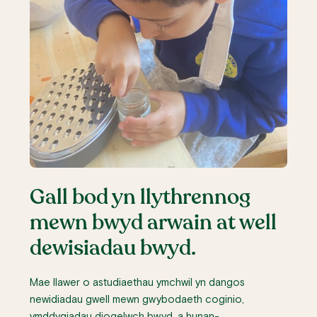
Gall bod yn llythrennog
mewn bwyd arwain at well
dewisiadau bwyd.
Mae llawer o astudiaethau ymchwil yn dangos
newidiadau gwell mewn gwybodaeth coginio,
ymddygiadau diogelwch bwyd, a hunan-