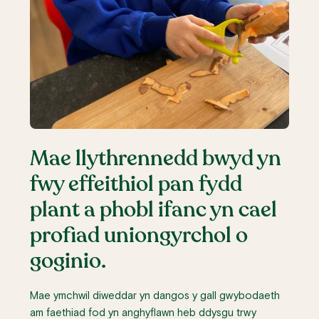
Mae llythrennedd bwyd yn
fwy effeithiol pan fydd
plant a phobl ifanc yn cael
profiad uniongyrchol o
goginio.
Mae ymchwil diweddar yn dangos y gall gwybodaeth
am faethiad fod yn anghyflawn heb ddysgu trwy