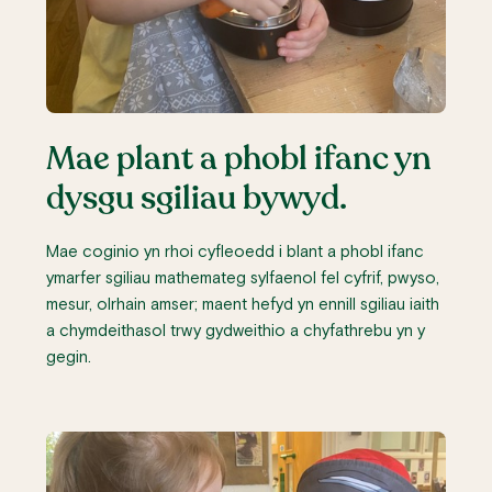
Mae plant a phobl ifanc yn
dysgu sgiliau bywyd.
Mae coginio yn rhoi cyfleoedd i blant a phobl ifanc
ymarfer sgiliau mathemateg sylfaenol fel cyfrif, pwyso,
mesur, olrhain amser; maent hefyd yn ennill sgiliau iaith
a chymdeithasol trwy gydweithio a chyfathrebu yn y
gegin.