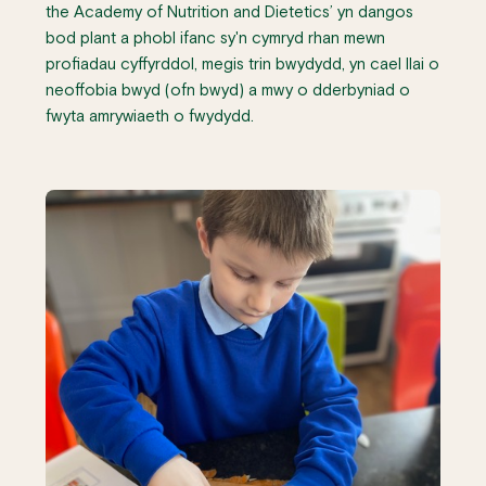
the Academy of Nutrition and Dietetics’ yn dangos
bod plant a phobl ifanc sy'n cymryd rhan mewn
profiadau cyffyrddol, megis trin bwydydd, yn cael llai o
neoffobia bwyd (ofn bwyd) a mwy o dderbyniad o
fwyta amrywiaeth o fwydydd.