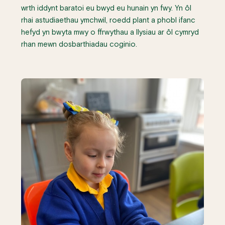
wrth iddynt baratoi eu bwyd eu hunain yn fwy. Yn ôl
rhai astudiaethau ymchwil, roedd plant a phobl ifanc
hefyd yn bwyta mwy o ffrwythau a llysiau ar ôl cymryd
rhan mewn dosbarthiadau coginio.