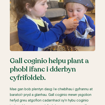
Gall coginio helpu plant a
phobl ifanc i dderbyn
cyfrifoldeb.
Mae gan bob plentyn dasg i'w chwblhau i gyfrannu at
baratoi’r pryd a glanhau. Gall coginio mewn ysgolion
hefyd greu atgofion cadarnhaol sy'n hybu coginio