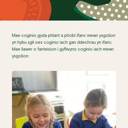
Mae coginio gyda phlant a phobl ifanc mewn ysgolion
yn hybu sgil oes coginio iach gan ddechrau yn ifanc.
Mae llawer o fanteision i gyflwyno coginio iach mewn
ysgolion: