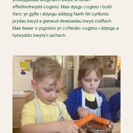
effeithiolrwydd coginio. Mae dysgu coginio i bobl
ifanc yn gyfle i ddysgu addysg faeth fel cynllunio
prydau bwyd a gwneud dewisiadau bwyd craffach.
Mae llawer o ysgolion yn cofleidio coginio i ddysgu a
hyrwyddo bwyta'n iachach.