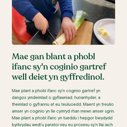
Mae gan blant a phobl
ifanc sy'n coginio gartref
well deiet yn gyffredinol.
Mae plant a phobl ifanc sy'n coginio gartref yn
dangos ymdeimlad o gyflawniad, hunanhyder, a
theimlad o gyfrannu at eu teuluoedd. Maent yn treulio
amser yn coginio yn lle cymryd rhan mewn amser sgrin.
Mae plant a phobl ifanc yn tueddu i hepgor bwydydd
byrbrydau wedi'u paratoi neu eu prosesu sy'n llai iach